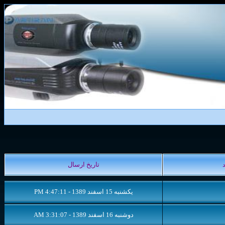
تاریخ
ارسال
د
یکشنبه 15 اسفند 1389 - 4:47:11 PM
دوشنبه 16 اسفند 1389 - 3:31:07 AM