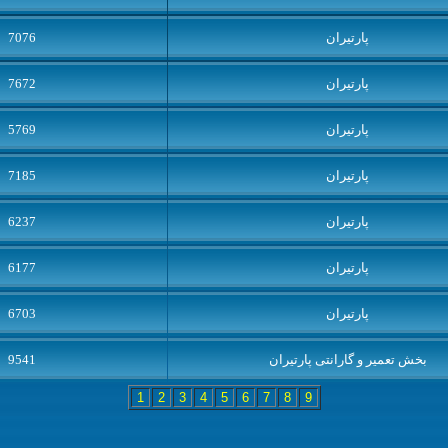
پارتیران
7076
پارتيران
7672
پارتيران
5769
پارتیران
7185
پارتیران
6237
پارتيران
6177
پارتیران
6703
بخش تعمير و گارانتی پارتیران
9541
1
2
3
4
5
6
7
8
9