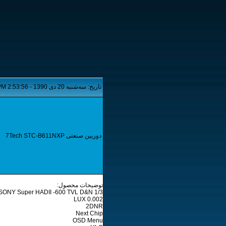
تاریخ: سه‌شنبه 20 دی 1390 - 2:53:56 PM
دوربین صنعتی 7Tech STC-B611NXP
توضیحات محصول:
1/3 SONY Super HADII -600 TVL D&N
0.002 LUX
2DNR
Next Chip
OSD Menu