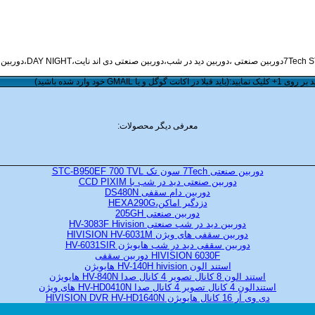
ا در اکانت گوگل و یا
GMAIL
خود وارد شده باشید)
معرفی دیگر محصولات:
دوربین صنعتی 7Tech سون تک STC-B950EF 700 TVL
دوربین صنعتی دید در شب با CCD PIXIM
دوربین دام سقفی DS480N
دزدگیر اماکن،HEXA290G
دوربین صنعتی 205GH
دوربین دید در شب صنعتی HV-3083F Hivision
دوربین سقفی های ویژن HIVISION HV-6031M
دوربین سقفی دید در شب هایویژن HV-6031SIR
HIVISION 6030F دوربین سقفی
استند الون HV-140H hivision هایویژن
استند الون 8 کانال تصویر 4 کانال صدا HV-840N هایویژن
استندالون 4 کانال تصویر 4 کانال صدا HV-HD0410N های ویژن
دی وی آر 16 کانال هایویژن HIVISION DVR HV-HD1640N
دوربین صنعتی به همراه میکروفن داخلی HV-2032AT هایویژن