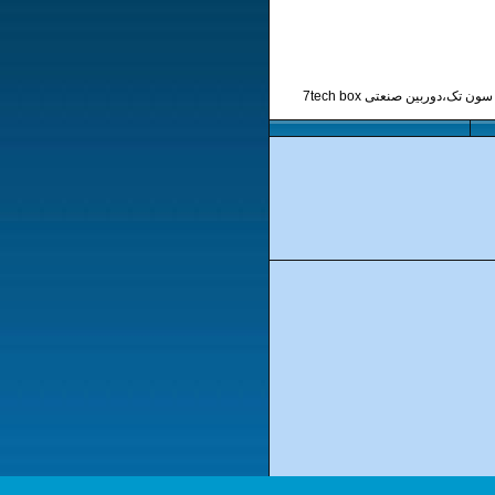
برچسب ها: دوربین صنعتی 7Tech STC-B611NXPدوربین صنعتی ،دوربین دید در شب،دوربین صنعتی دی اند نایت،DAY NIGHT،دوربین سون تک،دوربین صنعتی 7tech box