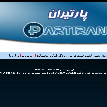
مدار بسته
|
لیست قیمت دوربین و دزدگیر اماکن
|
محصولات
|
ارتباط با ما
|
درباره ما
دوربین صنعتی 7Tech STC-B611NXP
نعتی لنز خور با قابلیت DWDR،و OSD MENU و قابلیت نصب لنز اتو آیریز AUTO IRIS 611 NXP