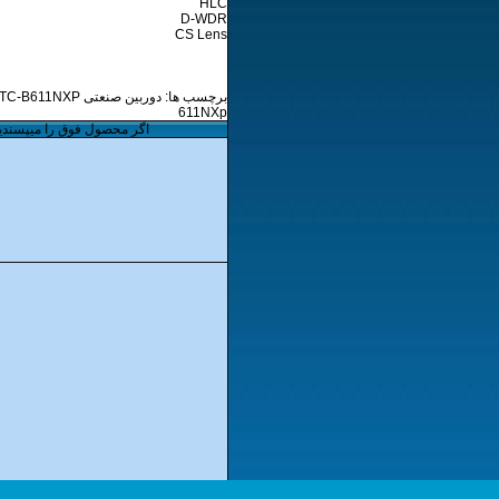
HLC
D-WDR
CS Lens
611NXp
اگر محصول فوق را میپسندید بر روی 1+ کلیک نمایید:(باید قبل